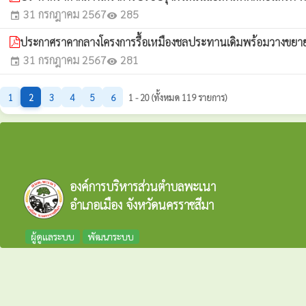
31 กรกฎาคม 2567
285
event
visibility
ประกาศราคากลางโครงการรื้อเหมืองชลประทานเดิมพร้อมวางขยายถน
31 กรกฎาคม 2567
281
event
visibility
1
2
3
4
5
6
1 - 20 (ทั้งหมด 119 รายการ)
องค์การบริหารส่วนตำบลพะเนา
อำเภอเมือง จังหวัดนครราชสีมา
ผู้ดูแลระบบ
พัฒนาระบบ