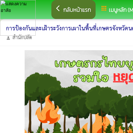
arrow_back_ios
apps
กลับหน้าแรก
เมนูหลัก (
การป้องกันและเฝ้าระวังการเผาในพื้นที่เกษตรจังหวัด
สำนักปลัด
person