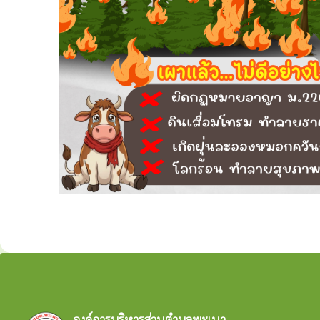
องค์การบริหารส่วนตำบลพะเนา