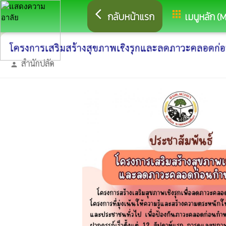
arrow_back_ios
apps
กลับหน้าแรก
เมนูหลัก (
โครงการเสริมสร้างสุขภาพเชิงรุกและลดภาวะคลอดก
สำนักปลัด
person