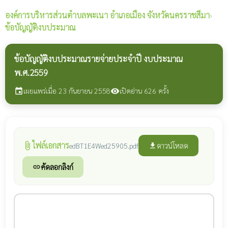
องค์การบริหารส่วนตำบลพะเนา
อำเภอเมือง จังหวัดนครราชสีมา
›
ข้อบัญญัติงบประมาณ
ข้อบัญญัติงบประมาณรายจ่ายประจำปี งบประมาณ
พ.ศ.2559
เผยแพร่เมื่อ 23 กันยายน 2558
เปิดอ่าน 626 ครั้ง
event
visibility
ไฟล์เอกสาร
attach_file
ดาวน์โหลด
edBT1E4Wed25905.pdf
file_download
คัดลอกลิงก์
link