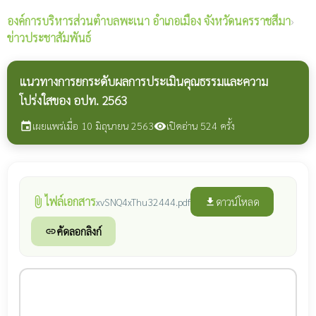
องค์การบริหารส่วนตำบลพะเนา
อำเภอเมือง จังหวัดนครราชสีมา
›
ข่าวประชาสัมพันธ์
แนวทางการยกระดับผลการประเมินคุณธรรมและความ
โปร่งใสของ อปท. 2563
เผยแพร่เมื่อ 10 มิถุนายน 2563
เปิดอ่าน 524 ครั้ง
event
visibility
ไฟล์เอกสาร
attach_file
ดาวน์โหลด
xvSNQ4xThu32444.pdf
file_download
คัดลอกลิงก์
link