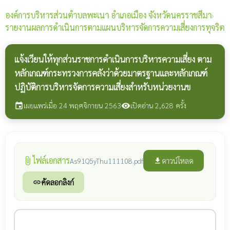
องค์การบริหารส่วนตำบลพะเนา
อำเภอเมือง จังหวัดนครราชสีมา
›
รายงานผลการดำเนินการตามแผนบริหารจัดการความเสี่ยงการทุจริต
แจ้งเวียนให้ทุกส่วนราชการดำเนินการบริหารความเสี่ยง ตาม
หลักเกณฑ์กระทรวงการคลังว่าด้วยมาตรฐานและหลักเกณฑ์
ปฏิบัติการบริหารจัดการความเสี่ยงสำหรับหน่วยงานข
เผยแพร่เมื่อ 24 พฤศจิกายน 2563
เปิดอ่าน 2,628 ครั้ง
event
visibility
ไฟล์เอกสาร
attach_file
ดาวน์โหลด
As91Q5yThu111108.pdf
file_download
คัดลอกลิงก์
link