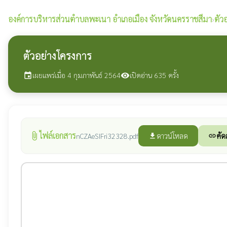
องค์การบริหารส่วนตำบลพะเนา
อำเภอเมือง จังหวัดนครราชสีมา
›
ตัว
ตัวอย่างโครงการ
เผยแพร่เมื่อ 4 กุมภาพันธ์ 2564
เปิดอ่าน 635 ครั้ง
event
visibility
ไฟล์เอกสาร
attach_file
ดาวน์โหลด
คัด
nCZAeSIFri32328.pdf
file_download
link