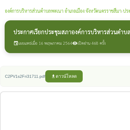
องค์การบริหารส่วนตำบลพะเนา
อำเภอเมือง จังหวัดนครราชสีมา
›
ประ
ประกาศเรียกประชุมสภาองค์การบริหารส่วนตำบลพ
เผยแพร่เมื่อ 16 พฤษภาคม 2564
เปิดอ่าน 468 ครั้ง
event
visibility
ดาวน์โหลด
C2PV1s2Fri31711.pdf
file_download