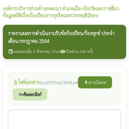
องค์การบริหารส่วนตำบลพะเนา
อำเภอเมือง จังหวัดนครราชสีมา
›
ข้อมูลสถิติเรื่องร้องเรียนการทุจริตและประพฤติมิชอบ
รายงานผลการดำเนินงานรับข้อร้องเรียน/ร้องทุกข์ ประจำ
เดือน กรกฎาคม 2564
เผยแพร่เมื่อ 4 สิงหาคม 2564
เปิดอ่าน 448 ครั้ง
event
visibility
ไฟล์เอกสาร
attach_file
ดาวน์โหลด
QoJzDPDTue23828.pdf
file_download
คัดลอกลิงก์
link