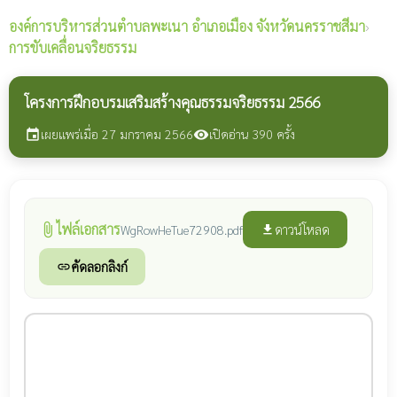
องค์การบริหารส่วนตำบลพะเนา
อำเภอเมือง จังหวัดนครราชสีมา
›
การขับเคลื่อนจริยธรรม
โครงการฝึกอบรมเสริมสร้างคุณธรรมจริยธรรม 2566
เผยแพร่เมื่อ 27 มกราคม 2566
เปิดอ่าน 390 ครั้ง
event
visibility
ไฟล์เอกสาร
attach_file
ดาวน์โหลด
WgRowHeTue72908.pdf
file_download
คัดลอกลิงก์
link