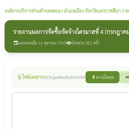
องค์การบริหารส่วนตำบลพะเนา
อำเภอเมือง จังหวัดนครราชสีมา
›
ราย
รายงานผลการจัดซื้อจัดจ้างไตรมาสที่ 4 (กรกฎาคม
เผยแพร่เมื่อ 16 ตุลาคม 2565
เปิดอ่าน 282 ครั้ง
event
visibility
ไฟล์เอกสาร
attach_file
ดาวน์โหลด
3CCXJpmMon81843.PDF
file_download
lin