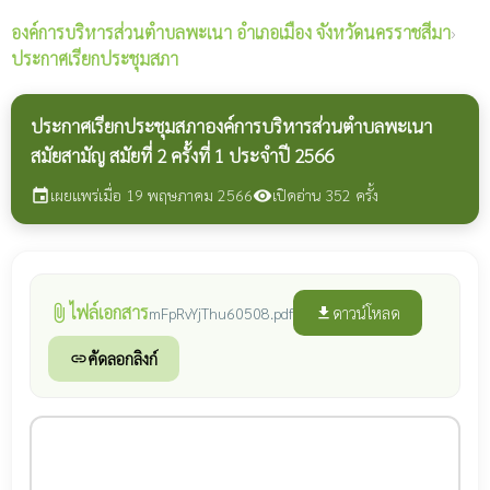
องค์การบริหารส่วนตำบลพะเนา
อำเภอเมือง จังหวัดนครราชสีมา
›
ประกาศเรียกประชุมสภา
ประกาศเรียกประชุมสภาองค์การบริหารส่วนตำบลพะเนา
สมัยสามัญ สมัยที่ 2 ครั้งที่ 1 ประจำปี 2566
เผยแพร่เมื่อ 19 พฤษภาคม 2566
เปิดอ่าน 352 ครั้ง
event
visibility
ไฟล์เอกสาร
attach_file
ดาวน์โหลด
mFpRvYjThu60508.pdf
file_download
คัดลอกลิงก์
link