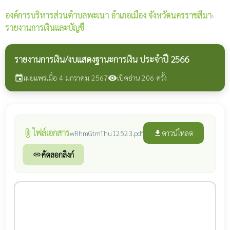
องค์การบริหารส่วนตำบลพะเนา
อำเภอเมือง จังหวัดนครราชสีมา
›
รายงานการเงินและบัญชี
รายงานการเงิน/งบแสดงฐานะการเงิน ประจำปี 2566
เผยแพร่เมื่อ 4 มกราคม 2567
เปิดอ่าน 206 ครั้ง
event
visibility
ไฟล์เอกสาร
attach_file
ดาวน์โหลด
wRhmGtmThu12523.pdf
file_download
คัดลอกลิงก์
link