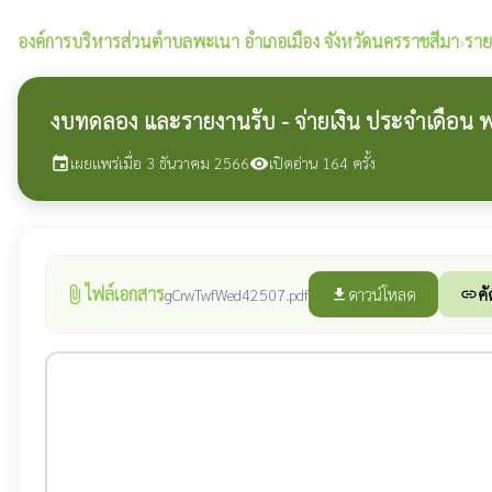
องค์การบริหารส่วนตำบลพะเนา
อำเภอเมือง จังหวัดนครราชสีมา
›
ราย
งบทดลอง และรายงานรับ - จ่ายเงิน ประจำเดือน
เผยแพร่เมื่อ 3 ธันวาคม 2566
เปิดอ่าน 164 ครั้ง
event
visibility
ไฟล์เอกสาร
attach_file
ดาวน์โหลด
คั
gCrwTwfWed42507.pdf
file_download
link