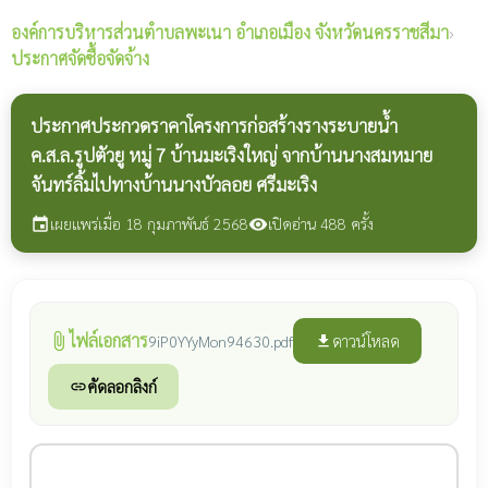
องค์การบริหารส่วนตำบลพะเนา
อำเภอเมือง จังหวัดนครราชสีมา
›
ประกาศจัดซื้อจัดจ้าง
ประกาศประกวดราคาโครงการก่อสร้างรางระบายน้ำ
ค.ส.ล.รูปตัวยู หมู่ 7 บ้านมะเริงใหญ่ จากบ้านนางสมหมาย
จันทร์ลิ้มไปทางบ้านนางบัวลอย ศรีมะเริง
เผยแพร่เมื่อ 18 กุมภาพันธ์ 2568
เปิดอ่าน 488 ครั้ง
event
visibility
ไฟล์เอกสาร
attach_file
ดาวน์โหลด
9iP0YYyMon94630.pdf
file_download
คัดลอกลิงก์
link