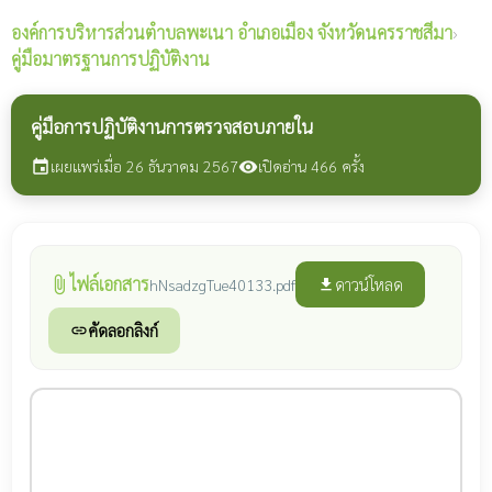
องค์การบริหารส่วนตำบลพะเนา
อำเภอเมือง จังหวัดนครราชสีมา
›
คู่มือมาตรฐานการปฏิบัติงาน
คู่มือการปฏิบัติงานการตรวจสอบภายใน
เผยแพร่เมื่อ 26 ธันวาคม 2567
เปิดอ่าน 466 ครั้ง
event
visibility
ไฟล์เอกสาร
attach_file
ดาวน์โหลด
hNsadzgTue40133.pdf
file_download
คัดลอกลิงก์
link