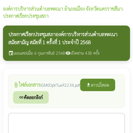
องค์การบริหารส่วนตำบลพะเนา
อำเภอเมือง จังหวัดนครราชสีมา
›
ประกาศเรียกประชุมสภา
ประกาศเรียกประชุมสภาองค์การบริหารส่วนตำบลพะเนา
สมัยสามัญ สมัยที่ 1 ครั้งที่ 1 ประจำปี 2568
เผยแพร่เมื่อ 6 กุมภาพันธ์ 2568
เปิดอ่าน 438 ครั้ง
event
visibility
ไฟล์เอกสาร
attach_file
ดาวน์โหลด
lGM0OpVTue92234.pdf
file_download
คัดลอกลิงก์
link