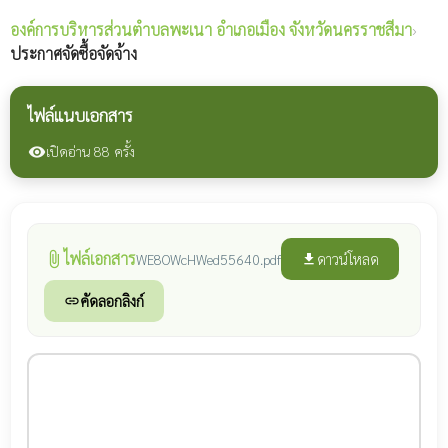
องค์การบริหารส่วนตำบลพะเนา
อำเภอเมือง จังหวัดนครราชสีมา
›
ประกาศจัดซื้อจัดจ้าง
ไฟล์แนบเอกสาร
เปิดอ่าน 88 ครั้ง
visibility
ไฟล์เอกสาร
attach_file
ดาวน์โหลด
WE8OWcHWed55640.pdf
file_download
คัดลอกลิงก์
link