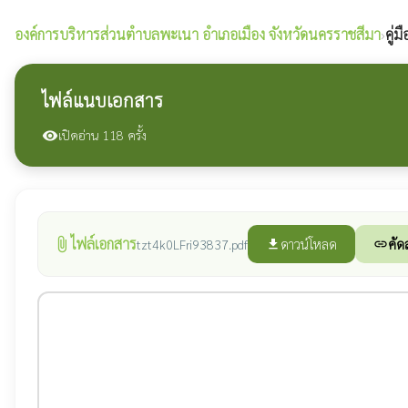
องค์การบริหารส่วนตำบลพะเนา
อำเภอเมือง จังหวัดนครราชสีมา
›
คู่
ไฟล์แนบเอกสาร
เปิดอ่าน 118 ครั้ง
visibility
ไฟล์เอกสาร
attach_file
ดาวน์โหลด
คัด
tzt4k0LFri93837.pdf
file_download
link