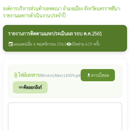
องค์การบริหารส่วนตำบลพะเนา
อำเภอเมือง จังหวัดนครราชสีมา
›
รายงานผลการดำเนินงานประจำปี
รายงานการติดตามและประเมินผล รอบ ต.ค.2561
เผยแพร่เมื่อ 6 พฤศจิกายน 2561
เปิดอ่าน 619 ครั้ง
event
visibility
ไฟล์เอกสาร
attach_file
ดาวน์โหลด
R8hstmUMon14009.pdf
file_download
คัดลอกลิงก์
link