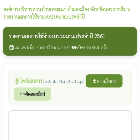
องค์การบริหารส่วนตำบลพะเนา
อำเภอเมือง จังหวัดนครราชสีมา
›
รายงานผลการใช้จ่ายงบประมาณประจำปี
รายงานผลการใช้จ่ายงบประมาณประจำปี 2561
เผยแพร่เมื่อ 7 พฤศจิกายน 2561
เปิดอ่าน 684 ครั้ง
event
visibility
ไฟล์เอกสาร
attach_file
ดาวน์โหลด
zeSShBJMon20212.pdf
file_download
คัดลอกลิงก์
link