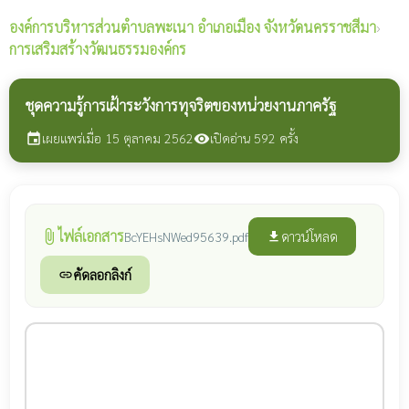
องค์การบริหารส่วนตำบลพะเนา
อำเภอเมือง จังหวัดนครราชสีมา
›
การเสริมสร้างวัฒนธรรมองค์กร
ชุดความรู้การเฝ้าระวังการทุจริตของหน่วยงานภาครัฐ
เผยแพร่เมื่อ 15 ตุลาคม 2562
เปิดอ่าน 592 ครั้ง
event
visibility
ไฟล์เอกสาร
attach_file
ดาวน์โหลด
BcYEHsNWed95639.pdf
file_download
คัดลอกลิงก์
link