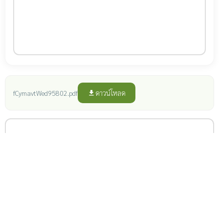
ดาวน์โหลด
fCymavtWed95802.pdf
file_download