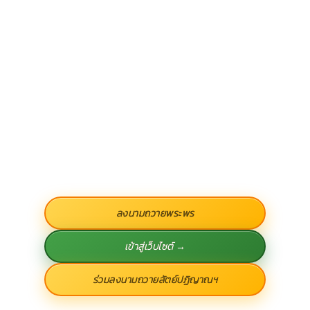
ลงนามถวายพระพร
เข้าสู่เว็บไซต์ →
ร่วมลงนามถวายสัตย์ปฏิญาณฯ