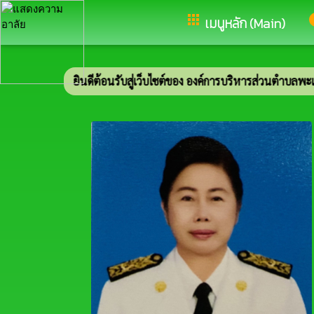
อำเภอเมือง จังหวัดนครราชสีมา
apps
i
เมนูหลัก (Main)
ยินดีต้อนรับสู่เว็บไซต์ของ องค์การบริหารส่วนตำบลพะเนา