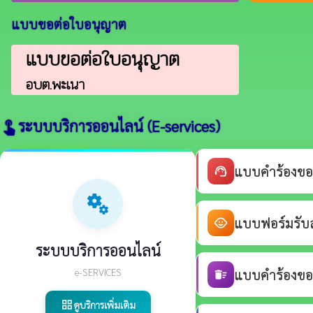
แบบขอต่อใบอนุญาต
แบบขอต่อใบอนุญาต
อบต.พะเนา
ระบบบริการออนไลน์ (E-services)
touch_app
แบบคำร้องขอ
support_agent
miscellaneous_services
แบบฟอร์มรับสม
child_care
ระบบบริการออนไลน์
e-SERVICES
แบบคำร้องขอร
delete_sweep
ดูบริการเพิ่มเติม
grid_view