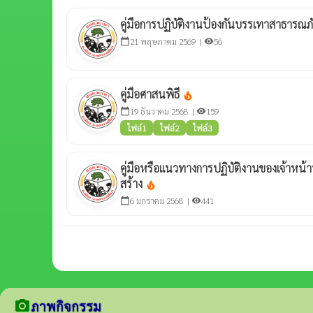
คู่มือการปฏิบัติงานป้องกันบรรเทาสาธารณภ
21 พฤษภาคม 2569 |
56
calendar_today
visibility
คู่มือศาสนพิธี
local_fire_department
19 ธันวาคม 2568 |
159
calendar_today
visibility
ไฟล์1
ไฟล์2
ไฟล์3
คู่มือหรือแนวทางการปฏิบัติงานของเจ้าหน้าที่ 
สร้าง
local_fire_department
6 มกราคม 2568 |
441
calendar_today
visibility
camera_alt
ภาพกิจกรรม