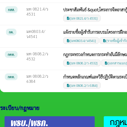
มท 0821.4/ว
ประชาสัมพันธ์ &quot;โครงการจิตอาสากู
กสส.
4531
[มท 0821.4/ว 4531]
description
มท0803.4/
แจ้งรายชื่อผู้เข้ารับการอบรมโครงการฝ
กค.
ว4541
[มท0803.4/ว4541]
[รายชื่อผู้เข้
description
description
มท 0808.2/ว
กฎกระทรวงกำหนดการกระทำอันมีลักษณะ
กคท.
4532
[มท 0808.2/ว 4532]
[เอกสารแนบ
description
description
มท 0808.2/ว
กำหนดหลักเกณฑ์และวิธีปฏิบัติตามระเ
กคท.
6384
[มท 0808.2/ว 6384]
description
ระเบียบ/กฎหมาย
กฎหมา
พรบ./พรก.