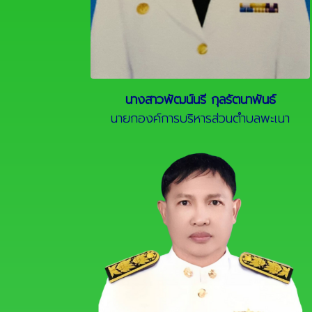
นางสาวพัฒน์นรี กุลรัตนาพันธ์
นายกองค์การบริหารส่วนตำบลพะเนา