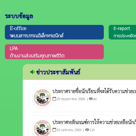
ระบบข้อมูล
E-office
E-report
ระบบสารบรรณอิเล็กทรอนิกส์
การประหยัดก
LPA
ด้านงานส่งเสริมคุณภาพชีวิต
volume_down
ข่าวประชาสัมพันธ์
ประกาศรายชื่อนักเรียนที่จะได้รับความช่วย
29 พฤษภาคม 2569 |
44
calendar_today
visibility
ประกาศหลักเกณฑ์การให้ความช่วยเหลือนักเ
16 เมษายน 2569 |
116
calendar_today
visibility