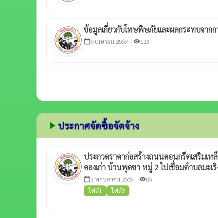
ข้อมูลเกี่ยวกับโทษพิษภัยและผลกระทบจากก
9 เมษายน 2569 |
123
calendar_today
visibility
play_arrow
ประกาศจัดซื้อจัดจ้าง
ประกวดราคาก่อสร้างถนนคอนกรีตเสริมเหล็
คองเก่า บ้านพุดซา หมู่ 2 ไปเชื่อมตำบลมะเร
1 พฤษภาคม 2569 |
65
calendar_today
visibility
ไฟล์1
ไฟล์2