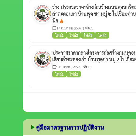
ร่าง ประกวดราคาจ้างก่อสร้างถนนคอนกรีตเส
ลำตะคองเก่า บ้านพุด ซา หมู่ ๒ ไปเชื่อมตำบ
นิก
local_fire_department
17 เมษายน 2569 |
61
calendar_today
visibility
ไฟล์1
ไฟล์2
ไฟล์3
ไฟล์4
ประกาศราคากลางโครงการก่อสร้างถนนคอนกร
เลียบลำตะคองเก่า บ้านพุดซา หมู่ 2 ไปเชื่
9 เมษายน 2569 |
73
calendar_today
visibility
ไฟล์1
ไฟล์2
play_arrow
คู่มือมาตรฐานการปฏิบัติงาน