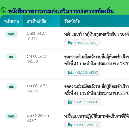
public
หนังสือราชการกรมส่งเสริมการปกครองท้องถิ่น
หน่วยงาน
เลขที่หนังสือ
ชื่อหนังสือ
มท0808.2/
หลักเกณฑ์การกู้เงินทุนส่งเสริมกิจการอง
กคท.
ว1462
[มท0808.2/ว1462]
description
มท 0816.5/
ขอความร่วมมือแจ้งรายชื่อผู้ที่จะเข้า
กศ.
ว4550
ครั้งที่ 41 ประจำปีงบประมาณ พ.ศ.257
[มท 0816.5/ว4550]
description
มท 0816.5/
ขอความร่วมมือแจ้งรายชื่อผู้ที่จะเข้า
กศ.
ว9644
ครั้งที่ 41 ประจำปีงบประมาณ พ.ศ.257
[มท 0816.5/ว9644]
description
มท 0808.3/ว
หารือแนวทางปฏิบัติในการจัดเก็บภาษีที่ดิ
กคท.
6437
[มท 0808.3/ว6437]
description