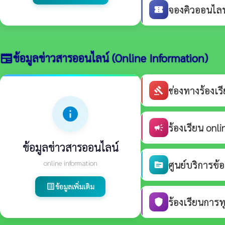
จองคิวออนไลน์
confirmation_number
ข้อมูลข่าวสารออนไลน์ (Online Information)
newspaper
ช่องทางร้องเ
gavel
info
ร้องเรียน onli
campaign
ข้อมูลข่าวสารออนไลน์
online information
ศูนย์บริการข้
source
ข้อมูลเพิ่มเติม
list_alt
ร้องเรียนการท
shield