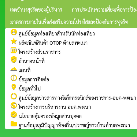
เจตจำนงสุจริตของผู้บริหาร
การประเมินความเสี่ยงเพื่อการป้อ
มาตรการภายในเพื่อส่งเสริมความโปร่งใสและป้องกันการทุจริต
account_circle
ศูนย์ข้อมูลท่องเที่ยวสำหรับนักท่องเที่ยว
star
ผลิตภัณฑ์สินค้า OTOP ตำบลพะเนา
developer_board
โครงสร้างส่วนราชการ
verified_user
อำนาจหน้าที่
landscape
แผนที่
info_outline
ข้อมูลการติดต่อ
place
ข้อมูลทั่วไป
data_usage
ศูนย์ข้อมูลข่าวสารทางอิเล็กทรอนิกส์ของราชการ-อบต-พะเนา
public
โครงสร้างการบริหารงาน อบต.พะเนา
check_circle
นโยบายคุ้มครองข้อมูลส่วนบุคคล
folder
ฐานข้อมูลภูมิปัญญาท้องถิ่น/ปราชญ์ชาวบ้านตำบลพะเนา