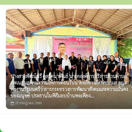
นางสาวพัฒน์นรี กุลรัตนาพันธ์ นายกองค์การบริหารส่วนตำบล
พะเนา และคณะร่วมให้การต้อนรับนายอภิชา เลิศพชรกมล คณะ
ทำงานรัฐมนตรีว่าการกระทรวงการพัฒนาสังคมและความมั่นคง
ของมนุษย์ ประธานในพิธีมอบบ้านพอเพียง...
27 กรกฎาคม 2569
calendar_today