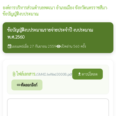
องค์การบริหารส่วนตำบลพะเนา
อำเภอเมือง จังหวัดนครราชสีมา
›
ข้อบัญญัติงบประมาณ
ข้อบัญญัติงบประมาณรายจ่ายประจำปี งบประมาณ
พ.ศ.2560
เผยแพร่เมื่อ 27 กันยายน 2559
เปิดอ่าน 560 ครั้ง
event
visibility
ไฟล์เอกสาร
attach_file
ดาวน์โหลด
zSM4DJwWed30008.pdf
file_download
คัดลอกลิงก์
link