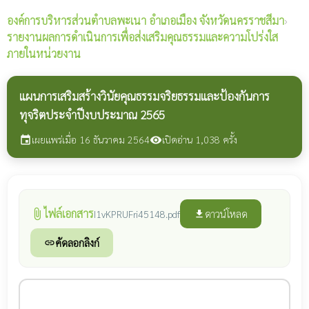
องค์การบริหารส่วนตำบลพะเนา
อำเภอเมือง จังหวัดนครราชสีมา
›
รายงานผลการดำเนินการเพื่อส่งเสริมคุณธรรมและความโปร่งใส
ภายในหน่วยงาน
แผนการเสริมสร้างวินัยคุณธรรมจริยธรรมและป้องกันการ
ทุจริตประจำปีงบประมาณ 2565
เผยแพร่เมื่อ 16 ธันวาคม 2564
เปิดอ่าน 1,038 ครั้ง
event
visibility
ไฟล์เอกสาร
attach_file
ดาวน์โหลด
I1vKPRUFri45148.pdf
file_download
คัดลอกลิงก์
link