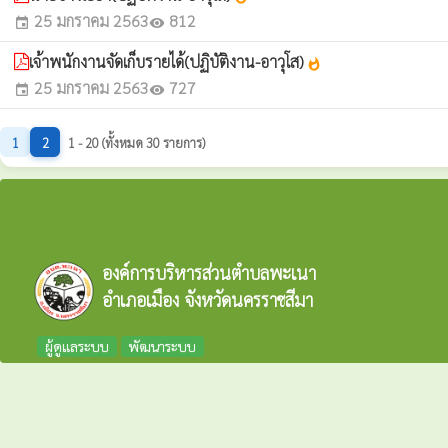
25 มกราคม 2563
812
event
visibility
เจ้าพนักงานจัดเก็บรายได้(ปฏิบัติงาน-อาวุโส)
whatshot
25 มกราคม 2563
727
event
visibility
1
2
1 - 20 (ทั้งหมด 30 รายการ)
องค์การบริหารส่วนตำบลพะเนา
อำเภอเมือง จังหวัดนครราชสีมา
ผู้ดูแลระบบ
พัฒนาระบบ