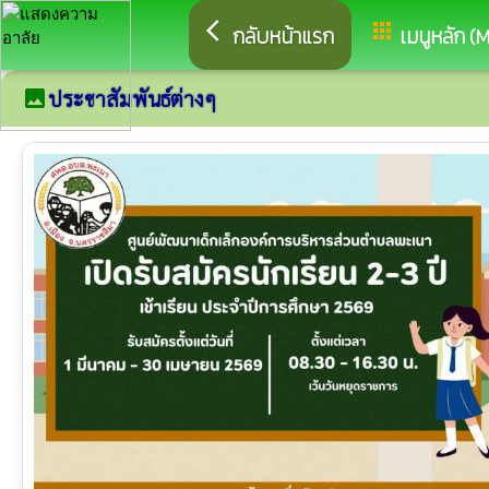
arrow_back_ios
apps
กลับหน้าแรก
เมนูหลัก (
image
ประชาสัมพันธ์ต่างๆ