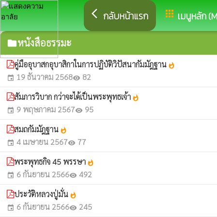
arrow_back_ios
apps
กลับหน้าแรก
เมนูหลัก (
หนังสือธรรมะ
folder
คู่มืออุบาสกอุบาสิกาในการปฏิบัติวิปัสนากัมมัฎฐาน
whatshot
19 ธันวาคม 2568
82
event
visibility
สัมภารวิบาก กว่าจะได้เป็นพระพุทธเจ้า
whatshot
9 พฤษภาคม 2567
95
event
visibility
สมถกัมมัฎฐาน
whatshot
4 เมษายน 2567
77
event
visibility
พระพุทธกิจ 45 พรรษา
whatshot
6 กันยายน 2566
492
event
visibility
ประวัติหลวงปู่มั่น
whatshot
6 กันยายน 2566
245
event
visibility