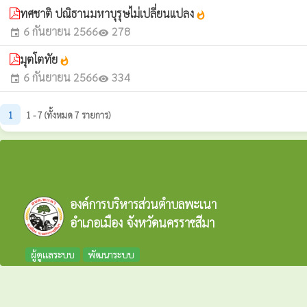
ทศชาติ ปณิธานมหาบุรุษไม่เปลี่ยนแปลง
whatshot
6 กันยายน 2566
278
event
visibility
มุตโตทัย
whatshot
6 กันยายน 2566
334
event
visibility
1
1 - 7 (ทั้งหมด 7 รายการ)
องค์การบริหารส่วนตำบลพะเนา
อำเภอเมือง จังหวัดนครราชสีมา
ผู้ดูแลระบบ
พัฒนาระบบ