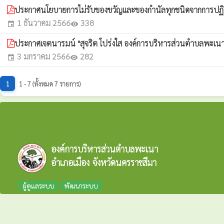
ประกาศนโยบายการไม่รับของขวัญและของกำนัลทุกชนิดจากการปฏิบ
1 ธันวาคม 2566
338
event
visibility
ประกาศเจตนารมน์ "สุจริต โปร่งใส องค์การบริหารส่วนตำบลพะเนา ใ
3 มกราคม 2566
282
event
visibility
1
1 - 7 (ทั้งหมด 7 รายการ)
องค์การบริหารส่วนตำบลพะเนา
อำเภอเมือง จังหวัดนครราชสีมา
ผู้ดูแลระบบ
พัฒนาระบบ