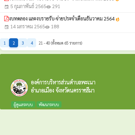
5 กุมภาพันธ์ 2565
291
event
visibility
งบทดลอง และงบรายรับ-จ่ายประจำเดือนธันวาคม 2564
whatshot
14 มกราคม 2565
188
event
visibility
1
2
3
4
21 - 40 (ทั้งหมด 65 รายการ)
องค์การบริหารส่วนตำบลพะเนา
อำเภอเมือง จังหวัดนครราชสีมา
ผู้ดูแลระบบ
พัฒนาระบบ