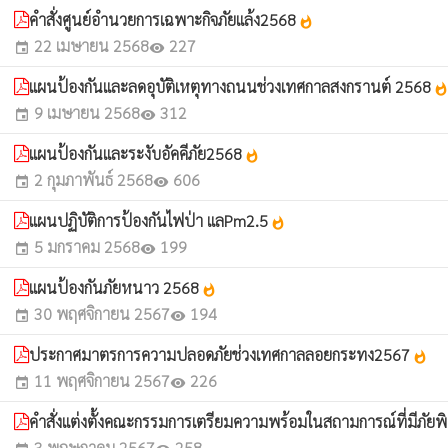
คำสั่งศูนย์อำนวยการเฉพาะกิจภัยแล้ง2568
whatshot
22 เมษายน 2568
227
event
visibility
แผนป้องกันและลดอุบัติเหตุทางถนนช่วงเทศกาลสงกรานต์ 2568
whatsho
9 เมษายน 2568
312
event
visibility
แผนป้องกันและระงับอัคคีภัย2568
whatshot
2 กุมภาพันธ์ 2568
606
event
visibility
แผนปฏิบัติการป้องกันไฟป่า แลPm2.5
whatshot
5 มกราคม 2568
199
event
visibility
แผนป้องกันภัยหนาว 2568
whatshot
30 พฤศจิกายน 2567
194
event
visibility
ประกาศมาตรการความปลอดภัยช่วงเทศกาลลอยกระทง2567
whatshot
11 พฤศจิกายน 2567
226
event
visibility
คำสั่งแต่งตั้งคณะกรรมการเตรียมความพร้อมในสถามการณ์ที่มีภัยพ
3 พฤษภาคม 2567
258