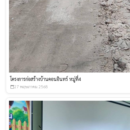
โครงการก่อสร้างบ้านคอนอินทร์ หมู่ที่4
27 พฤษภาคม 2568
calendar_today