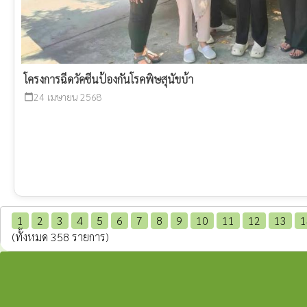
โครงการฉีดวัคซีนป้องกันโรคพิษสุนัขบ้า
24 เมษายน 2568
calendar_today
1
2
3
4
5
6
7
8
9
10
11
12
13
1
(ทั้งหมด 358 รายการ)