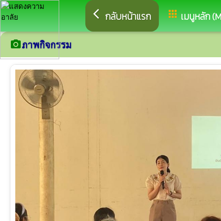
arrow_back_ios
apps
กลับหน้าแรก
เมนูหลัก (
camera_alt
ภาพกิจกรรม