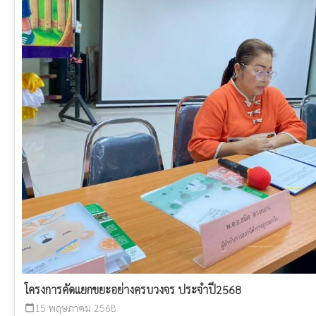
โครงการคัดแยกขยะอย่างครบวงจร ประจำปี2568
15 พฤษภาคม 2568
calendar_today