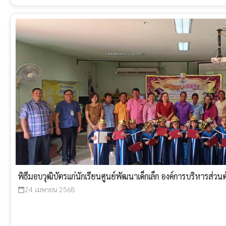
พิธีมอบวุฒิบัตรแก่นักเรียนศูนย์พัฒนาเด็กเล็ก องค์การบริหารส
24 เมษายน 2568
calendar_today