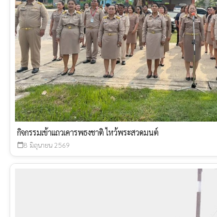
กิจกรรมเข้าแถวเคารพธงชาติ ไหว้พระสวดมนต์
8 มิถุนายน 2569
calendar_today