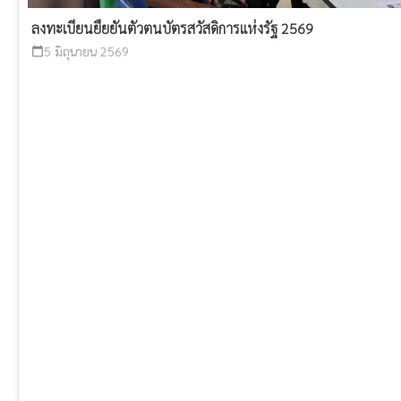
ลงทะเบียนยืยยันตัวตนบัตรสวัสดิการแห่งรัฐ 2569
5 มิถุนายน 2569
calendar_today