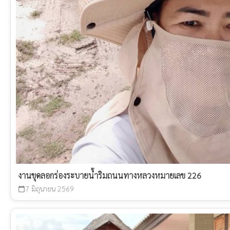
งานขุดลอกร่องระบายน้ำริมถนนทางหลวงหมายเลข 226
7 มิถุนายน 2569
calendar_today