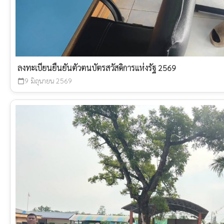
ลงทะเบียนยืนยันตัวตนบัตรสวัสดิการแห่งรัฐ 2569
9 มิถุนายน 2569
calendar_today