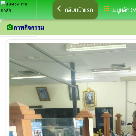
arrow_back_ios
apps
กลับหน้าแรก
เมนูหลัก (
camera_alt
ภาพกิจกรรม