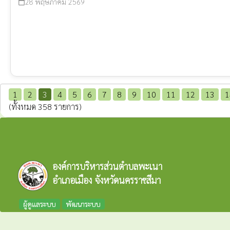
28 พฤษภาคม 2569
calendar_today
1
2
3
4
5
6
7
8
9
10
11
12
13
1
(ทั้งหมด 358 รายการ)
องค์การบริหารส่วนตำบลพะเนา
อำเภอเมือง จังหวัดนครราชสีมา
ผู้ดูแลระบบ
พัฒนาระบบ