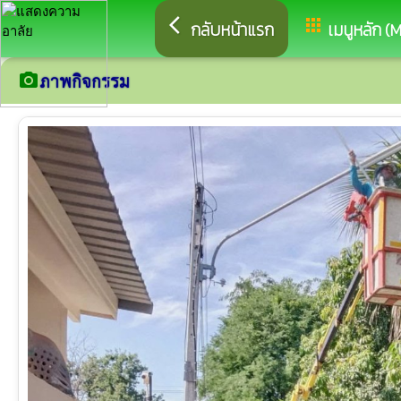
arrow_back_ios
apps
กลับหน้าแรก
เมนูหลัก (
camera_alt
ภาพกิจกรรม