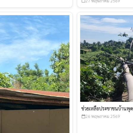
27 พฤษภาคม 2569
calendar_today
ช่วยเหลือประชาชนบ้านพุดซ
26 พฤษภาคม 2569
calendar_today