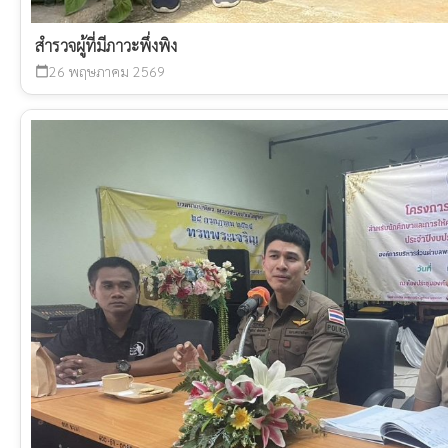
สำรวจผู้ที่มีภาวะพึ่งพิง
26 พฤษภาคม 2569
calendar_today