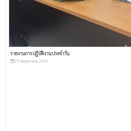
รายงานการปฏิบัติงานประจำวัน
25 พฤษภาคม 2569
calendar_today