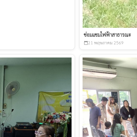
ซ่อมแซมไฟฟ้าสาธารณะ
21 พฤษภาคม 2569
calendar_today