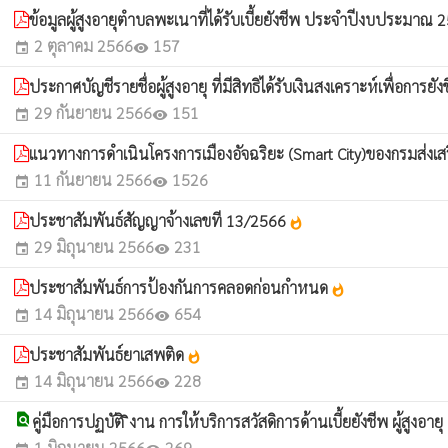
ข้อมูลผู้สูงอายุตำบลพะเนาที่ได้รับเบี้ยยังชีพ ประจำปีงบประมาณ
2 ตุลาคม 2566
157
event
visibility
ประกาศบัญชีรายชื่อผู้สูงอายุ ที่มีสิทธิได้รับเงินสงเคราะห์เพื่อ
29 กันยายน 2566
151
event
visibility
แนวทางการดำเนินโครงการเมืองอัจฉริยะ (Smart City)ของกรมส่งเ
11 กันยายน 2566
1526
event
visibility
ประชาสัมพันธ์สัญญาจ้างเลขที 13/2566
whatshot
29 มิถุนายน 2566
231
event
visibility
ประชาสัมพันธ์การป้องกันการคลอดก่อนกำหนด
whatshot
14 มิถุนายน 2566
654
event
visibility
ประชาสัมพันธ์ยาเสพติด
whatshot
14 มิถุนายน 2566
228
event
visibility
find_in_page
คู่มือการปฏบัติ ิงาน การให้บริการสวัสดิการด้านเบี้ยยังชีพ ผู้สูงอา
1 มิถุนายน 2566
269