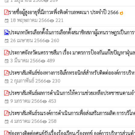
event
visibility
รายชื่อผู้สูงอายุที่มีภาวะพึ่งพิงตำบลพะเนา ประจำปี 2566
whatshot
18 พฤษภาคม 2566
221
event
visibility
ประเภทบัตรเลือกต้ังในการเลือกต้ังสมาชิกสภาผู้แทนราษฎรเป็นการ
26 เมษายน 2566
260
event
visibility
ประกาศจังหวัดนครราชสีมา เรื่อง มาตรการป้องกันแก้ไขปัญหาฝุ่น
3 มีนาคม 2566
489
event
visibility
ประชาสัมพันธ์ช่องทางการอิเล็กทรอนิกส์สำหรับติดต่อองค์การบ
2 กุมภาพันธ์ 2566
230
event
visibility
ประชาสัมพันธ์ผลการดำเนินการให้ความช่วยเหลือประชาชนตามอำนาจ
9 มกราคม 2566
453
event
visibility
ประชาสัมพันธ์รณรงค์การดำเนินการเพื่อส่งเสริมการผลิต การบริโภค
4 มกราคม 2566
258
event
visibility
ช่องทางติดต่อศูนย์รับเรื่องร้องเรียน/ร้องทุกข์ องค์การบริหารส่